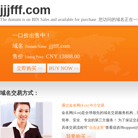
jjjfff.com
The domain is on BIN Sales and available for purchase. 您访问的
一口价出售中！
域名
jjjfff.com
Domain Name:
售价
CNY 13888.00
Listing Price:
立即购买
BUY NOW
>>
>>
域名交易方式：
通过金名网(4.cn) 中介交易
金名网(4.cn)是全球领先的域名交易服务机
简单、安全、专业的第三方服务！ 为了保证交
具体交易流程可
“点击这里”
查看或咨询support@
我要购买
>>