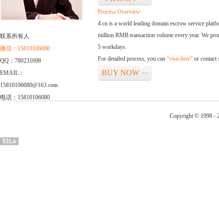
Process Overview:
4.cn is a world leading domain escrow service plat
million RMB transaction volume every year. We promi
联系所有人
5 workdays.
微信：15810106080
For detailed process, you can
“visit here”
or contact
QQ：780231698
BUY NOW
EMAIL：
>>
15810106080@163.com
电话：15810106080
Copyright © 1998 - 2
51La